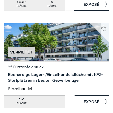
135 m²
6
FLÄCHE
RÄUME
VERMIETET
Fürstenfeldbruck
Ebenerdige Lager- /Einzelhandelsfläche mit KFZ-
Stellplätzen in bester Gewerbelage
Einzelhandel
0 m²
FLÄCHE