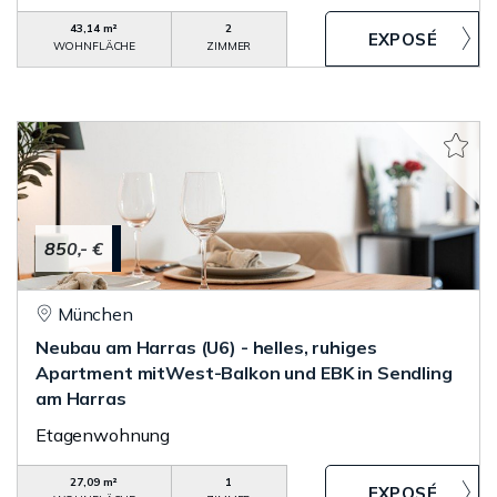
43,14 m²
2
WOHNFLÄCHE
ZIMMER
850,- €
München
Neubau am Harras (U6) - helles, ruhiges
Apartment mitWest-Balkon und EBK in Sendling
am Harras
Etagenwohnung
27,09 m²
1