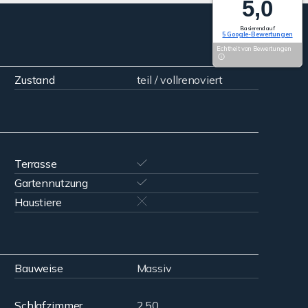
5,0
Basierend auf
5 Google-Bewertungen
Echtheit von Bewertungen
Zustand
teil / vollrenoviert
Terrasse
Gartennutzung
Haustiere
Bauweise
Massiv
Schlafzimmer
2,50