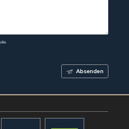
lie.
Absenden