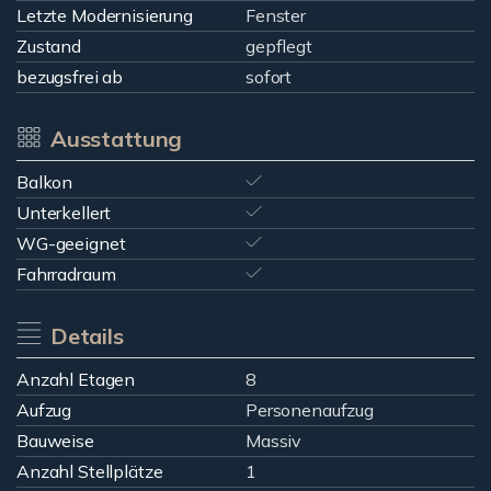
Letzte Modernisierung
Fenster
Zustand
gepflegt
bezugsfrei ab
sofort
Ausstattung
Balkon
Unterkellert
WG-geeignet
Fahrradraum
Details
Anzahl Etagen
8
Aufzug
Personenaufzug
Bauweise
Massiv
Anzahl Stellplätze
1